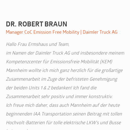
DR. ROBERT BRAUN
O
Manager CoC Emission Free Mobility | Daimler Truck AG
Ge
Hallo Frau Ermshaus und Team,
Wi
im Namen der Daimler Truck AG und insbesondere meinem
Ar
Kompetenzcenter für Emissionsfreie Mobilität (KEM)
Em
Mannheim wollte ich mich ganz herzlich für die großartige
Wi
Zusammenarbeit im Zuge der befristeten Genehmigung
Ar
der beiden Units 1 & 2 bedanken! Ich fand die
üb
Zusammenarbeit sehr positiv und immer konstruktiv.
Ko
Ich freue mich daher, dass auch Mannheim auf der heute
re
beginnenden IAA Transportation seinen Beitrag mit tollen
So
Hochvolt-Batterien für tolle elektrische LKW’s und Busse
vo